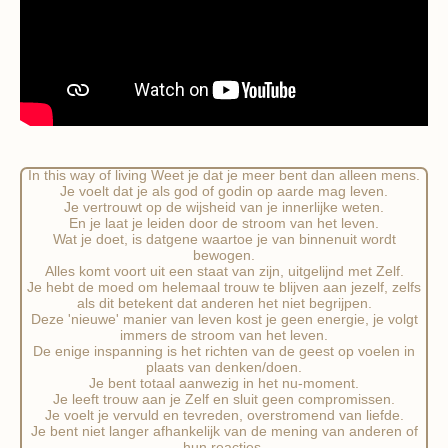
In this way of living Weet je dat je meer bent dan alleen mens.
Je voelt dat je als god of godin op aarde mag leven.
Je vertrouwt op de wijsheid van je innerlijke weten.
En je laat je leiden door de stroom van het leven.
Wat je doet, is datgene waartoe je van binnenuit wordt
bewogen.
Alles komt voort uit een staat van zijn, uitgelijnd met Zelf.
Je hebt de moed om helemaal trouw te blijven aan jezelf, zelfs
als dit betekent dat anderen het niet begrijpen.
Deze 'nieuwe' manier van leven kost je geen energie, je volgt
immers de stroom van het leven.
De enige inspanning is het richten van de geest op voelen in
plaats van denken/doen.
Je bent totaal aanwezig in het nu-moment.
Je leeft trouw aan je Zelf en sluit geen compromissen.
Je voelt je vervuld en tevreden, overstromend van liefde.
Je bent niet langer afhankelijk van de mening van anderen of
hun reacties.