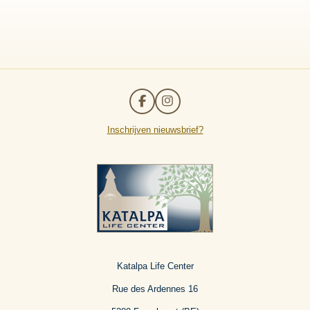
F
I
a
n
c
s
Inschrijven nieuwsbrief?
e
t
b
a
o
g
o
r
k
a
m
Katalpa Life Center
Rue des Ardennes 16