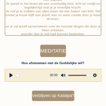
Je speelt in het leven als een onschuldig kind, licht en vrolijk en
tegelijkertijd voel je je innerlijke kracht.
Je zult je te midden van alles staan als een baken van licht. Net
omdat je trouw blijft aan jezelf, kan nu ware creatie door je heen
stromen.
..
en je zal jezelf verwonderen over de mooiste dingen die door je
heen ontstaan,
puurder dan je ooit had kunnen bedenken.
MEDITATIE
Hoe afstemmen met de Goddelijke wil?
00:00
P
M
S
l
u
e
a
t
t
Verblijven op Katalpa?
y
e
t
i