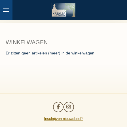
Ga
direct
naar
de
hoofdinhoud
WINKELWAGEN
Er zitten geen artikelen (meer) in de winkelwagen.
F
I
a
n
c
s
Inschrijven nieuwsbrief?
e
t
b
a