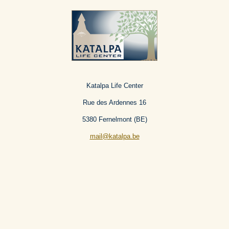
o
g
o
r
k
a
m
Katalpa Life Center
Rue des Ardennes 16
5380 Fernelmont (BE)
mail@katalpa.be