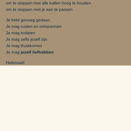
om te stoppen met alle ballen hoog te houden
om te stoppen met je aan te passen
Je hebt genoeg gedaan
Je mag rusten en ontspannen
Je mag loslaten
Je mag zelfs jezelf zijn
Je mag thuiskomen
Je mag
jezelf liefhebben
Helemaal!
COMPLEET PAKKET
2 weken verblijf in de Love studio
(Bijna) dagelijkse hartcirkel
Het zelfliefde programma op papier
Eén persoonlijke sessie