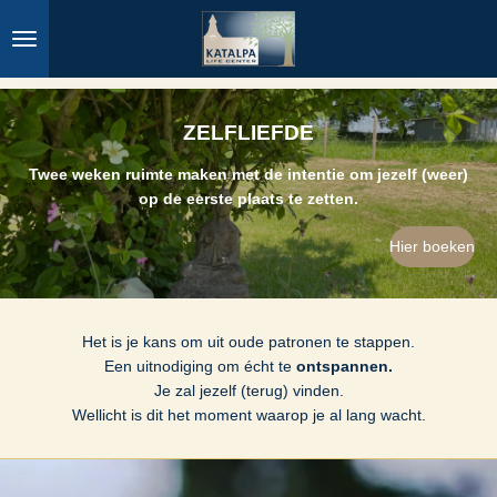
Ga
direct
naar
de
hoofdinhoud
ZELFLIEFDE
Twee weken ruimte maken met de intentie om jezelf (weer)
op de eerste plaats te zetten.
Hier boeken
Het is je kans om uit oude patronen te stappen.
Een uitnodiging om écht te
ontspannen.
Je zal jezelf (terug) vinden.
Wellicht is dit het moment waarop je al lang wacht.