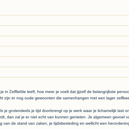
e in Zelfliefde leeft, hoe meer je voelt dat jijzelf de belangrijkste perso
cht zijn er nog oude gewoonten die samenhangen met een lager zelfbeel
s je grotendeels je tijd doorbrengt op je werk waar je lichamelijk last 
wordt, dan zal je er niet echt van kunnen genieten. Je algemeen gevoel va
g van de stand van zaken, je tijdsbesteding en wellicht een herordeni