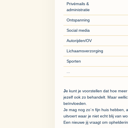
Privémails &
administratie
Ontspanning
Social media
Autorijden/OV
Lichaamsverzorging
Sporten
...
J
e kunt je voorstellen dat hoe meer j
jezelf ook zo behandelt. Maar welli
beïnvloeden.
Je mag nog zo´n fijn huis hebben, al
uitvoert waar je niet echt blij van 
Een nieuwe jij vraagt om ophelderin