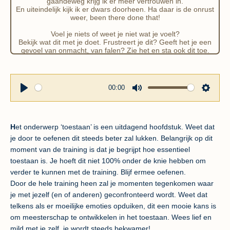
gaandeweg krijg ik er meer vertrouwen in.
En uiteindelijk kijk ik er dwars doorheen. Ha daar is de onrust
weer, been there done that!
Voel je niets of weet je niet wat je voelt?
Bekijk wat dit met je doet. Frustreert je dit? Geeft het je een
gevoel van onmacht, van falen? Zie het en sta ook dit toe.
00:00
P
M
S
l
u
e
a
t
t
H
et onderwerp ‘toestaan’ is een uitdagend hoofdstuk. Weet dat
y
e
t
je door te oefenen dit steeds beter zal lukken. Belangrijk op dit
i
moment van de training is dat je begrijpt hoe essentieel
n
toestaan is. Je hoeft dit niet 100% onder de knie hebben om
g
verder te kunnen met de training. Blijf ermee oefenen.
s
Door de hele training heen zal je momenten tegenkomen waar
je met jezelf (en of anderen) geconfronteerd wordt. Weet dat
telkens als er moeilijke emoties opduiken, dit een mooie kans is
om meesterschap te ontwikkelen in het toestaan. Wees lief en
mild met je zelf, je wordt steeds bekwamer!