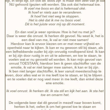
ligt, in strijd ligt. En ook dit ‘boos zijn’ is maar een
deel
van je dat
NU gehoord /gezien wilt worden. Sta ook dat helemaal toe.
Ik voel me boos en dat is helemaal oké.
Ik hoef er niets aan te veranderen.
Ik hoef het niet weg te stoppen.
Het is oké dat ik me nu boos voel.
Dit is het juiste voor mij op dit moment.
En dan voel je weer opnieuw. Hoe is het nu met je?
Daar is weer die onrust. Ik herken dit gevoel. Nu weet ik, het is
een deel van me, ik val er niet mee samen!
Hierdoor kan ik ervoor kiezen om er met meer vrijheid en
openheid naar te kijken. Ik kan er nu gewoon stil bij staan, als
een liefhebbende ouder bij zijn onrustig rondlopend kind. Ik kan
er bij zijn door rustig in en uit te ademen, en toe te staan, te
voelen wat er nu gevoeld wil worden. Ik kan mijn gevoel van
onrust TOESTAAN, hierdoor ben ik geen slachtoffer van de
emotie, ik val er niet langer mee samen, ik kan er bij zijn.
Ik ben niet langer slachtoffer, ik leer vanuit meesterschap te
leven, door alles wat er in me leeft toe te staan, er bij te blijven ..
en te voelen dat er nog veel meer in me leeft, dan enkel deze
ene emotie.
Ik voel onrust. Ik herken dit. Ik sta stil en kijk het aan. Ik sta het
toe en omarm het.
De volgende keer dat dit gevoel in mezelf naar boven komt,
herken ik het, oefen ik om het gevoel toe te staan en