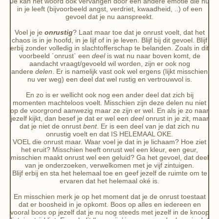
Je kan het woord ook vervangen door een andere emotie die nu
in je leeft (bijvoorbeeld angst, verdriet, kwaadheid, ..) of een
gevoel dat je nu aanspreekt.
Voel je je
onrustig
? Laat maar toe dat je onrust voelt, dat het
chaos is in je hoofd, in je lijf of in je leven. Blijf bij dit gevoel. Blijf
erbij zonder volledig in slachtofferschap te belanden. Zoals in dit
voorbeeld ´onrust` een
deel
is wat nu naar boven komt, de
aandacht vraagt/gevoeld wil worden, zijn er ook nog
andere
delen
. Er is namelijk vast ook wel ergens (lijkt misschien
nu ver weg) een deel dat wel rustig en vertrouwvol is.
En zo is er wellicht ook nog een ander deel dat zich bij
momenten machteloos voelt. Misschien zijn deze delen nu niet
op de voorgrond aanwezig maar ze zijn er wel. En als je zo naar
jezelf kijkt, dan besef je dat er wel een
deel
onrust in je zit, maar
dat je niet de onrust
bent
. Er is een deel van je dat zich nu
onrustig voelt en dat IS HELEMAAL OKE.
VOEL die onrust maar. Waar voel je dat in je lichaam? Hoe ziet
het eruit? Misschien heeft onrust wel een kleur, een geur,
misschien maakt onrust wel een geluid? Ga het gevoel, dat deel
van je onderzoeken, verwelkomen met je vijf zintuigen.
Blijf erbij en sta het helemaal toe en geef jezelf de ruimte om te
ervaren dat het helemaal oké is.
En misschien merk je op het moment dat je de onrust toestaat
dat er boosheid in je opkomt. Boos op alles en iedereen en
vooral boos op jezelf dat je nu nog steeds met jezelf in de knoop