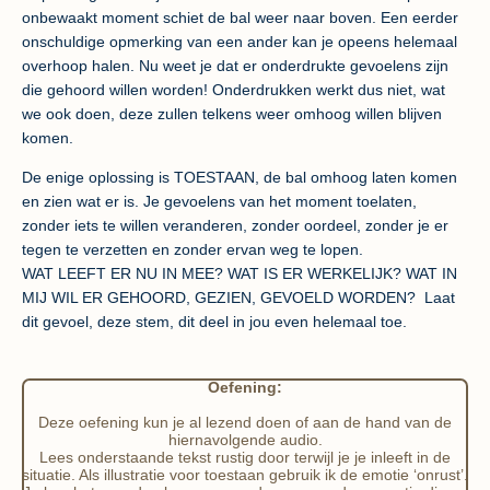
onbewaakt moment schiet de bal weer naar boven. Een eerder
onschuldige opmerking van een ander kan je opeens helemaal
overhoop halen. Nu weet je dat er onderdrukte gevoelens zijn
die gehoord willen worden! Onderdrukken werkt dus niet, wat
we ook doen, deze zullen telkens weer omhoog willen blijven
komen.
De enige oplossing is TOESTAAN, de bal omhoog laten komen
en zien wat er is. Je gevoelens van het moment toelaten,
zonder iets te willen veranderen, zonder oordeel, zonder je er
tegen te verzetten en zonder ervan weg te lopen.
WAT LEEFT ER NU IN MEE? WAT IS ER WERKELIJK? WAT IN
MIJ WIL ER GEHOORD, GEZIEN, GEVOELD WORDEN? Laat
dit gevoel, deze stem, dit deel in jou even helemaal toe.
Oefening:
Deze oefening kun je al lezend doen of aan de hand van de
hiernavolgende audio.
Lees onderstaande tekst rustig door terwijl je je inleeft in de
situatie. Als illustratie voor toestaan gebruik ik de emotie ‘onrust’.