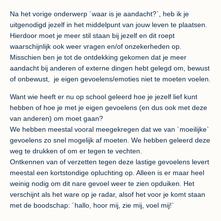
Na het vorige onderwerp ´waar is je aandacht?`, heb ik je
uitgenodigd jezelf in het middelpunt van jouw leven te plaatsen.
Hierdoor moet je meer stil staan bij jezelf en dit roept
waarschijnlijk ook weer vragen en/of onzekerheden op.
Misschien ben je tot de ontdekking gekomen dat je meer
aandacht bij anderen of externe dingen hebt gelegd om, bewust
of onbewust, je eigen gevoelens/emoties niet te moeten voelen.
Want wie heeft er nu op school geleerd hoe je jezelf lief kunt
hebben of hoe je met je eigen gevoelens (en dus ook met deze
van anderen) om moet gaan?
We hebben meestal vooral meegekregen dat we van ´moeilijke`
gevoelens zo snel mogelijk af moeten. We hebben geleerd deze
weg te drukken of om er tegen te vechten.
Ontkennen van of verzetten tegen deze lastige gevoelens levert
meestal een kortstondige opluchting op. Alleen is er maar heel
weinig nodig om dit nare gevoel weer te zien opduiken. Het
verschijnt als het ware op je radar, alsof het voor je komt staan
met de boodschap: ´hallo, hoor mij, zie mij, voel mij!`