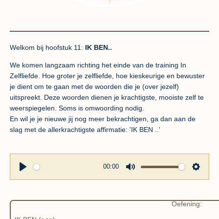
Welkom bij hoofstuk 11:
IK BEN..
We komen langzaam richting het einde van de training In
Zelfliefde. Hoe groter je zelfliefde, hoe kieskeurige en bewuster
je dient om te gaan met de woorden die je (over jezelf)
uitspreekt. Deze woorden dienen je krachtigste, mooiste zelf te
weerspiegelen. Soms is omwoording nodig.
En wil je je nieuwe jij nog meer bekrachtigen, ga dan aan de
slag met de allerkrachtigste affirmatie: 'IK BEN ..'
00:00
P
M
S
l
u
e
a
t
t
Oefening:
y
e
t