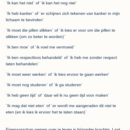
´Ik kan het niet` of ´ik kan het nog niet`
´Ik heb kanker` of ´er schijnen zich tekenen van kanker in mijn
lichaam te bevinden`
´Ik moet die pillen slikken` of ´ik kies er voor om die pillen te
slikken (om zo beter te worden)`
´Ik ben moe` of ´ik voel me vermoeid`
´Ik ben respectloos behandeld` of ´ik heb me zonder respect
laten behandelen`
´Ik moet weer werken` of ´ik kies ervoor te gaan werken'
´Ik moet nog studeren` of ´ik ga studeren`
´Ik heb geen tijd` of ´daar wil ik nu geen tijd voor maken`
´Ik mag dat niet eten` of ´er wordt me aangeraden dit niet te
eten (en ik kies ik ervoor het te laten staan)`
Eigenaarschap nemen over je leven is bijzonder krachtig. Laat