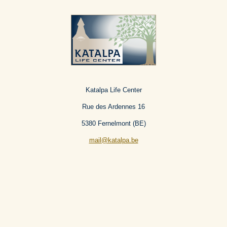
b
a
o
g
o
r
k
a
m
Katalpa Life Center
Rue des Ardennes 16
5380 Fernelmont (BE)
mail@katalpa.be