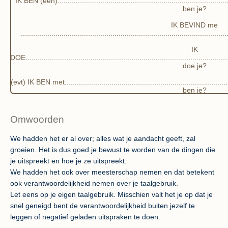
IK BEN (een)..............................................................................
i
ben je?
n
IK BEVIND me
g
................................................................................................
s
IK
DOE...................................................................................................
doe je?
(evt) IK BEN met.................................................................................
ben je?
Omwoorden
We hadden het er al over; alles wat je aandacht geeft, zal
groeien. Het is dus goed je bewust te worden van de dingen die
je uitspreekt en hoe je ze uitspreekt.
We hadden het ook over meesterschap nemen en dat betekent
ook verantwoordelijkheid nemen over je taalgebruik.
Let eens op je eigen taalgebruik. Misschien valt het je op dat je
snel geneigd bent de verantwoordelijkheid buiten jezelf te
leggen of negatief geladen uitspraken te doen.