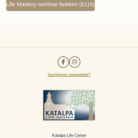
Life Mastery-seminar boeken (€115)
F
I
a
n
c
s
Inschrijven nieuwsbrief?
e
t
b
a
o
g
o
r
k
a
m
Katalpa Life Center