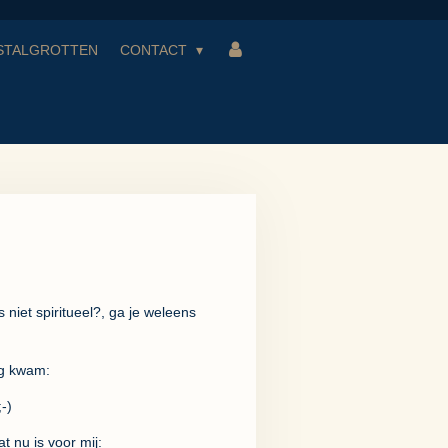
STALGROTTEN
CONTACT
 niet spiritueel?, ga je weleens
eg kwam:
;-)
t nu is voor mij: