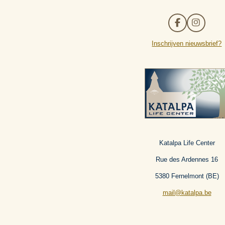
F
I
a
n
c
s
Inschrijven nieuwsbrief?
e
t
b
a
o
g
o
r
k
a
m
Katalpa Life Center
Rue des Ardennes 16
5380 Fernelmont (BE)
mail@katalpa.be