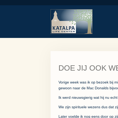
Ga
direct
naar
de
hoofdinhoud
DOE JIJ OOK WE
Vorige week was ik op bezoek bij mij
gewoon naar de Mac Donalds bijvo
Ik werd nieuwsgierig wat hij nu ec
We zijn spirituele wezens dus dat zijn
Later voelde ik nog eens door op zij