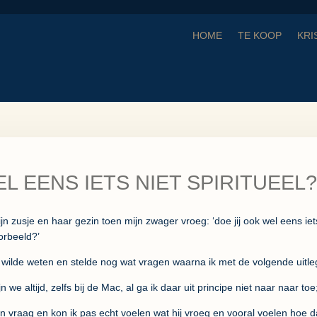
HOME
TE KOOP
KRI
L EENS IETS NIET SPIRITUEEL?
n zusje en haar gezin toen mijn zwager vroeg: ‘doe jij ook wel eens iets
orbeeld?’
ht wilde weten en stelde nog wat vragen waarna ik met de volgende uitl
 we altijd, zelfs bij de Mac, al ga ik daar uit principe niet naar naar toe
n vraag en kon ik pas echt voelen wat hij vroeg en vooral voelen hoe da