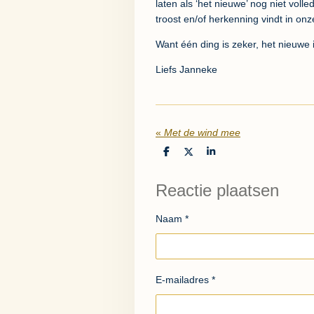
laten als ‘het nieuwe’ nog niet voll
troost en/of herkenning vindt in o
Want één ding is zeker, het nieuwe 
Liefs Janneke
«
Met de wind mee
D
D
S
e
e
h
l
e
a
e
l
r
Reactie plaatsen
n
e
Naam *
E-mailadres *