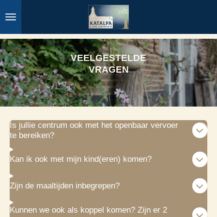
Ga
direct
naar
de
hoofdinhoud
VEELGESTELDE
VRAGEN
Is jullie centrum ook met het openbaar vervoer
te bereiken?
Kan ik ook met mijn kind(eren) komen?
Zijn de maaltijden inbegrepen?
Kunnen we ook als koppel komen? Zijn er 2